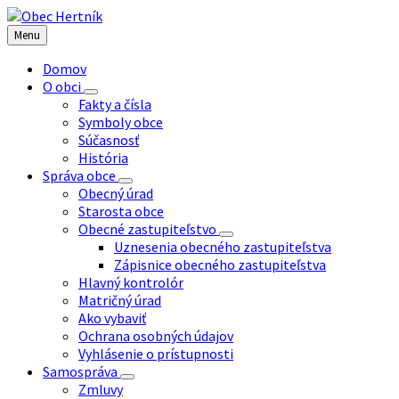
Preskočiť
Preskočiť
Preskočiť
na
na
na
Menu
obsah
ľavý
pätičku
panel
Domov
O obci
Fakty a čísla
Symboly obce
Súčasnosť
História
Správa obce
Obecný úrad
Starosta obce
Obecné zastupiteľstvo
Uznesenia obecného zastupiteľstva
Zápisnice obecného zastupiteľstva
Hlavný kontrolór
Matričný úrad
Ako vybaviť
Ochrana osobných údajov
Vyhlásenie o prístupnosti
Samospráva
Zmluvy