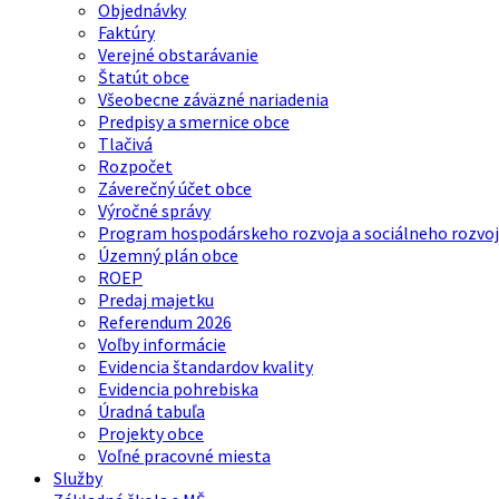
Objednávky
Faktúry
Verejné obstarávanie
Štatút obce
Všeobecne záväzné nariadenia
Predpisy a smernice obce
Tlačivá
Rozpočet
Záverečný účet obce
Výročné správy
Program hospodárskeho rozvoja a sociálneho rozvoj
Územný plán obce
ROEP
Predaj majetku
Referendum 2026
Voľby informácie
Evidencia štandardov kvality
Evidencia pohrebiska
Úradná tabuľa
Projekty obce
Voľné pracovné miesta
Služby