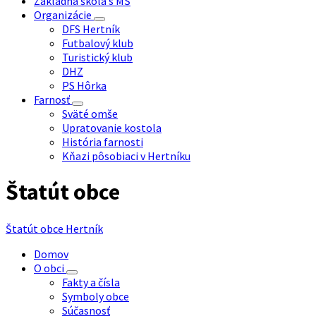
Základná škola s MŠ
Organizácie
DFS Hertník
Futbalový klub
Turistický klub
DHZ
PS Hôrka
Farnosť
Sväté omše
Upratovanie kostola
História farnosti
Kňazi pôsobiaci v Hertníku
Štatút obce
Štatút obce Hertník
Domov
O obci
Fakty a čísla
Symboly obce
Súčasnosť