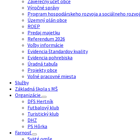
Záverečný účet obce
Výročné správy
Program hospodárskeho rozvoja a sociálneho rozvoj
Územný plán obce
ROEP
Predaj majetku
Referendum 2026
Voľby informácie
Evidencia štandardov kvality
Evidencia pohrebiska
Úradná tabuľa
Projekty obce
Voľné pracovné miesta
Služby
Základná škola s MŠ
Organizácie
DFS Hertník
Futbalový klub
Turistický klub
DHZ
PS Hôrka
Farnosť
Sväté omše