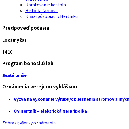
Upratovanie kostola
História farnosti
Kňazi pôsobiaci v Hertníku
Predpoveď počasia
Lokálny čas
14:10
Program bohoslužieb
Sväté omše
Oznámenia verejnou vyhláškou
Výzva na vykonanie výrubu/okliesnenia stromov a inýc
ÚV Hertník – elektrická NN prípojka
Zobraziť všetky oznámenia