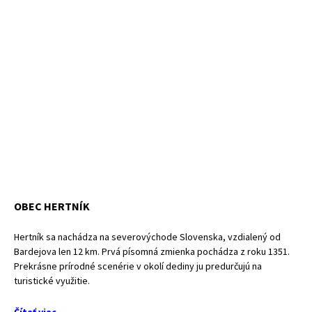
OBEC HERTNÍK
Hertník sa nachádza na severovýchode Slovenska, vzdialený od
Bardejova len 12 km. Prvá písomná zmienka pochádza z roku 1351.
Prekrásne prírodné scenérie v okolí dediny ju predurčujú na
turistické využitie.