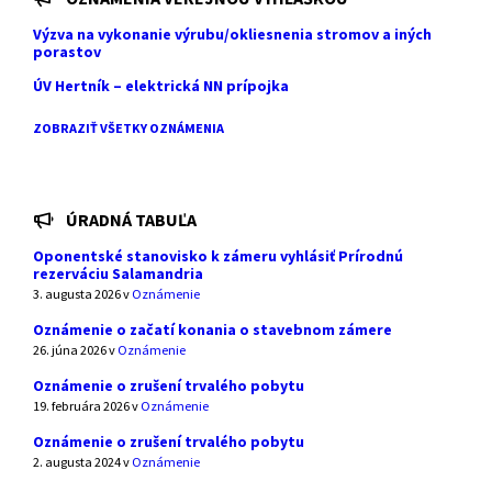
Výzva na vykonanie výrubu/okliesnenia stromov a iných
porastov
ÚV Hertník – elektrická NN prípojka
ZOBRAZIŤ VŠETKY OZNÁMENIA
ÚRADNÁ TABUĽA
Oponentské stanovisko k zámeru vyhlásiť Prírodnú
rezerváciu Salamandria
3. augusta 2026
v
Oznámenie
Oznámenie o začatí konania o stavebnom zámere
26. júna 2026
v
Oznámenie
Oznámenie o zrušení trvalého pobytu
19. februára 2026
v
Oznámenie
Oznámenie o zrušení trvalého pobytu
2. augusta 2024
v
Oznámenie