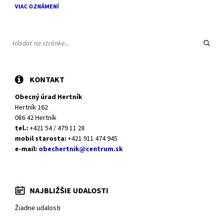
VIAC OZNÁMENÍ
VYHĽADÁVANIE:
KONTAKT
Obecný úrad Hertník
Hertník 162
086 42 Hertník
tel.:
+421 54 / 479 11 28
mobil starosta:
+421 911 474 945
e-mail:
obechertnik@centrum.sk
NAJBLIŽŠIE UDALOSTI
Žiadne udalosti