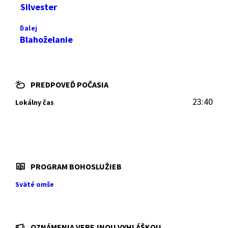
Silvester
Ďalej
Blahoželanie
PREDPOVEĎ POČASIA
23:40
Lokálny čas
PROGRAM BOHOSLUŽIEB
Sväté omše
OZNÁMENIA VEREJNOU VYHLÁŠKOU