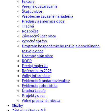
Faktúry
Verejné obstarávanie
Štatút obce
Všeobecne záväzné nariadenia
Predpisy a smernice obce
Tlačivá
Rozpočet
Záverečný účet obce
Výročné správy
Program hospodárskeho rozvoja a sociálneho
rozvoja obce
Územný plán obce
ROEP
Predaj majetku
Referendum 2026
Voľby informácie
Evidencia štandardov kvality
Evidencia pohrebiska
Úradná tabuľa
Projekty obce
Voľné pracovné miesta
Služby
Základná škola s MŠ