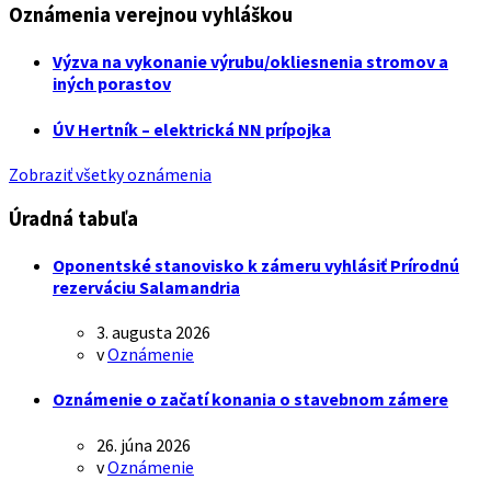
Oznámenia verejnou vyhláškou
Výzva na vykonanie výrubu/okliesnenia stromov a
iných porastov
ÚV Hertník – elektrická NN prípojka
Zobraziť všetky oznámenia
Úradná tabuľa
Oponentské stanovisko k zámeru vyhlásiť Prírodnú
rezerváciu Salamandria
3. augusta 2026
v
Oznámenie
Oznámenie o začatí konania o stavebnom zámere
26. júna 2026
v
Oznámenie