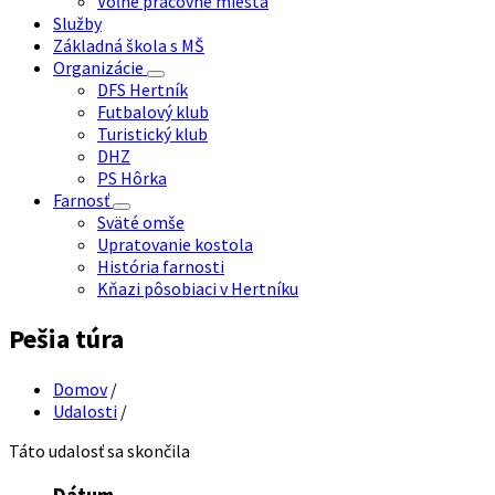
Voľné pracovné miesta
Služby
Základná škola s MŠ
Organizácie
DFS Hertník
Futbalový klub
Turistický klub
DHZ
PS Hôrka
Farnosť
Sväté omše
Upratovanie kostola
História farnosti
Kňazi pôsobiaci v Hertníku
Pešia túra
Domov
/
Udalosti
/
Táto udalosť sa skončila