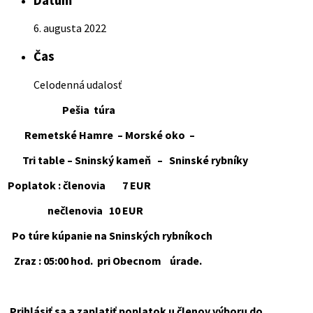
Dátum
6. augusta 2022
Čas
Celodenná udalosť
Pešia túra
Remetské Hamre – Morské oko –
Tri table – Sninský kameň – Sninské rybníky
Poplatok : členovia 7 EUR
nečlenovia 10 EUR
Po túre kúpanie na Sninských rybníkoch
Zraz :
05:00 hod.
pri Obecnom úrade.
Prihlásiť sa a zaplatiť poplatok u členov výboru do