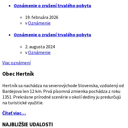
Oznámenie o zrušení trvalého pobytu
19. februára 2026
v
Oznámenie
Oznámenie o zrušení trvalého pobytu
2. augusta 2024
v
Oznámenie
Viac oznámení
Obec Hertník
Hertník sa nachádza na severovýchode Slovenska, vzdialený od
Bardejova len 12 km. Prvá písomná zmienka pochádza z roku
1351. Prekrásne prírodné scenérie v okolí dediny ju predurčujú
na turistické využitie.
Čítať viac…
NAJBLIŽŠIE UDALOSTI