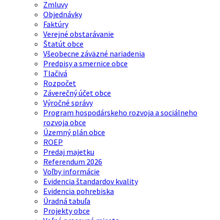
Zmluvy
Objednávky
Faktúry
Verejné obstarávanie
Štatút obce
Všeobecne záväzné nariadenia
Predpisy a smernice obce
Tlačivá
Rozpočet
Záverečný účet obce
Výročné správy
Program hospodárskeho rozvoja a sociálneho
rozvoja obce
Územný plán obce
ROEP
Predaj majetku
Referendum 2026
Voľby informácie
Evidencia štandardov kvality
Evidencia pohrebiska
Úradná tabuľa
Projekty obce