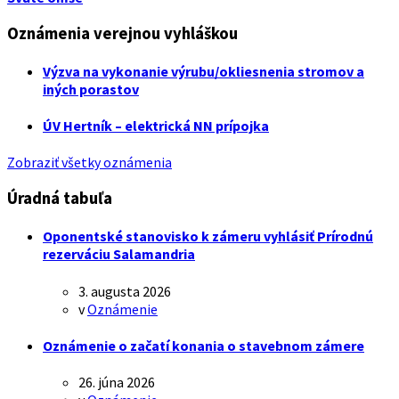
Oznámenia verejnou vyhláškou
Výzva na vykonanie výrubu/okliesnenia stromov a
iných porastov
ÚV Hertník – elektrická NN prípojka
Zobraziť všetky oznámenia
Úradná tabuľa
Oponentské stanovisko k zámeru vyhlásiť Prírodnú
rezerváciu Salamandria
3. augusta 2026
v
Oznámenie
Oznámenie o začatí konania o stavebnom zámere
26. júna 2026