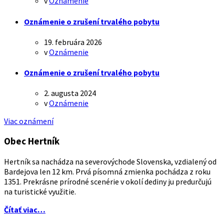
v
Oznámenie
Oznámenie o zrušení trvalého pobytu
19. februára 2026
v
Oznámenie
Oznámenie o zrušení trvalého pobytu
2. augusta 2024
v
Oznámenie
Viac oznámení
Obec Hertník
Hertník sa nachádza na severovýchode Slovenska, vzdialený od
Bardejova len 12 km. Prvá písomná zmienka pochádza z roku
1351. Prekrásne prírodné scenérie v okolí dediny ju predurčujú
na turistické využitie.
Čítať viac…