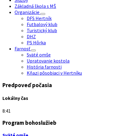
Služby
Základná škola s MŠ
Organizácie
DFS Hertník
Futbalový klub
Turistický klub
DHZ
PS Hôrka
Farnosť
Sväté omše
Upratovanie kostola
História farnosti
Kňazi pôsobiaci v Hertníku
Predpoveď počasia
Lokálny čas
8:41
Program bohoslužieb
Sväté omše