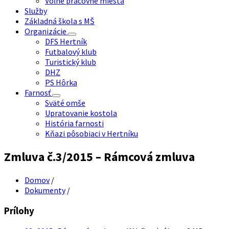
Voľné pracovné miesta
Služby
Základná škola s MŠ
Organizácie
DFS Hertník
Futbalový klub
Turistický klub
DHZ
PS Hôrka
Farnosť
Sväté omše
Upratovanie kostola
História farnosti
Kňazi pôsobiaci v Hertníku
Zmluva č.3/2015 – Rámcová zmluva
Domov
/
Dokumenty
/
Prílohy