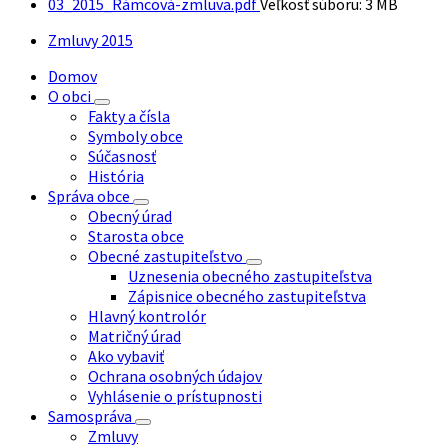
03_2015_Rámcová-zmluva.pdf
Veľkosť súboru:
3 MB
Zmluvy 2015
Domov
O obci
Fakty a čísla
Symboly obce
Súčasnosť
História
Správa obce
Obecný úrad
Starosta obce
Obecné zastupiteľstvo
Uznesenia obecného zastupiteľstva
Zápisnice obecného zastupiteľstva
Hlavný kontrolór
Matričný úrad
Ako vybaviť
Ochrana osobných údajov
Vyhlásenie o prístupnosti
Samospráva
Zmluvy