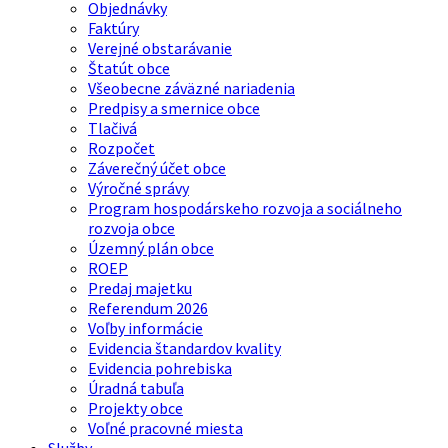
Objednávky
Faktúry
Verejné obstarávanie
Štatút obce
Všeobecne záväzné nariadenia
Predpisy a smernice obce
Tlačivá
Rozpočet
Záverečný účet obce
Výročné správy
Program hospodárskeho rozvoja a sociálneho
rozvoja obce
Územný plán obce
ROEP
Predaj majetku
Referendum 2026
Voľby informácie
Evidencia štandardov kvality
Evidencia pohrebiska
Úradná tabuľa
Projekty obce
Voľné pracovné miesta