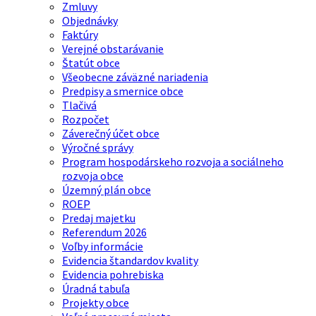
Zmluvy
Objednávky
Faktúry
Verejné obstarávanie
Štatút obce
Všeobecne záväzné nariadenia
Predpisy a smernice obce
Tlačivá
Rozpočet
Záverečný účet obce
Výročné správy
Program hospodárskeho rozvoja a sociálneho
rozvoja obce
Územný plán obce
ROEP
Predaj majetku
Referendum 2026
Voľby informácie
Evidencia štandardov kvality
Evidencia pohrebiska
Úradná tabuľa
Projekty obce