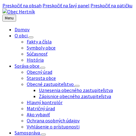
Preskočiť na obsah
Preskočiť na ľavý panel
Preskočiť na pätičku
Menu
Domov
O obci
Fakty a čísla
Symboly obce
Súčasnosť
História
Správa obce
Obecný úrad
Starosta obce
Obecné zastupiteľstvo
Uznesenia obecného zastupiteľstva
Zápisnice obecného zastupiteľstva
Hlavný kontrolór
Matričný úrad
Ako vybaviť
Ochrana osobných údajov
Vyhlásenie o prístupnosti
Samospráva