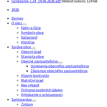
Uznesenie-c.24_19.06.2026.pdf
Veľkosť súboru:
124 kB
2026
Domov
O obci
Fakty a čísla
Symboly obce
Súčasnosť
História
Správa obce
Obecný úrad
Starosta obce
Obecné zastupiteľstvo
Uznesenia obecného zastupiteľstva
Zápisnice obecného zastupiteľstva
Hlavný kontrolór
Matričný úrad
Ako vybaviť
Ochrana osobných údajov
Vyhlásenie o prístupnosti
Samospráva
Zmluvy