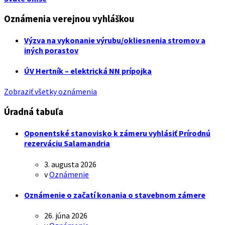
Oznámenia verejnou vyhláškou
Výzva na vykonanie výrubu/okliesnenia stromov a
iných porastov
ÚV Hertník – elektrická NN prípojka
Zobraziť všetky oznámenia
Úradná tabuľa
Oponentské stanovisko k zámeru vyhlásiť Prírodnú
rezerváciu Salamandria
3. augusta 2026
v
Oznámenie
Oznámenie o začatí konania o stavebnom zámere
26. júna 2026