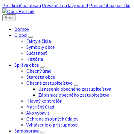
Preskočiť na obsah
Preskočiť na ľavý panel
Preskočiť na pätičku
Menu
Domov
O obci
Fakty a čísla
Symboly obce
Súčasnosť
História
Správa obce
Obecný úrad
Starosta obce
Obecné zastupiteľstvo
Uznesenia obecného zastupiteľstva
Zápisnice obecného zastupiteľstva
Hlavný kontrolór
Matričný úrad
Ako vybaviť
Ochrana osobných údajov
Vyhlásenie o prístupnosti
Samospráva