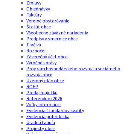
Zmluvy
Objednávky
Faktúry
Verejné obstarávanie
Štatút obce
Všeobecne záväzné nariadenia
Predpisy a smernice obce
Tlačivá
Rozpočet
Záverečný účet obce
Výročné správy
Program hospodárskeho rozvoja a sociálneho
rozvoja obce
Územný plán obce
ROEP
Predaj majetku
Referendum 2026
Voľby informácie
Evidencia štandardov kvality
Evidencia pohrebiska
Úradná tabuľa
Projekty obce