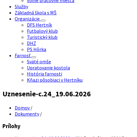
Voľné pracovné miesta
Služby
Základná škola s MŠ
Organizácie
DFS Hertník
Futbalový klub
Turistický klub
DHZ
PS Hôrka
Farnosť
Sväté omše
Upratovanie kostola
História farnosti
Kňazi pôsobiaci v Hertníku
Uznesenie-c.24_19.06.2026
Domov
/
Dokumenty
/
Prílohy