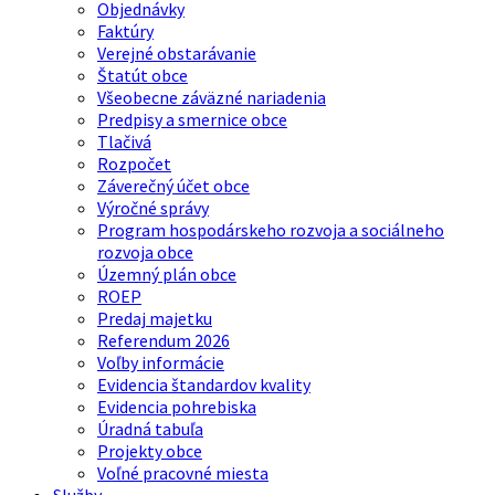
Objednávky
Faktúry
Verejné obstarávanie
Štatút obce
Všeobecne záväzné nariadenia
Predpisy a smernice obce
Tlačivá
Rozpočet
Záverečný účet obce
Výročné správy
Program hospodárskeho rozvoja a sociálneho
rozvoja obce
Územný plán obce
ROEP
Predaj majetku
Referendum 2026
Voľby informácie
Evidencia štandardov kvality
Evidencia pohrebiska
Úradná tabuľa
Projekty obce
Voľné pracovné miesta