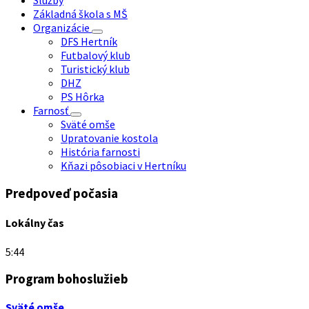
Služby
Základná škola s MŠ
Organizácie
DFS Hertník
Futbalový klub
Turistický klub
DHZ
PS Hôrka
Farnosť
Sväté omše
Upratovanie kostola
História farnosti
Kňazi pôsobiaci v Hertníku
Predpoveď počasia
Lokálny čas
5:44
Program bohoslužieb
Sväté omše