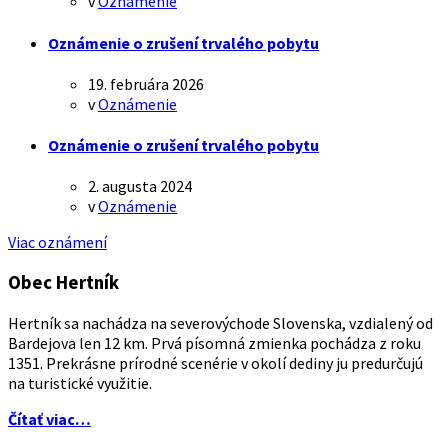
v
Oznámenie
Oznámenie o zrušení trvalého pobytu
19. februára 2026
v
Oznámenie
Oznámenie o zrušení trvalého pobytu
2. augusta 2024
v
Oznámenie
Viac oznámení
Obec Hertník
Hertník sa nachádza na severovýchode Slovenska, vzdialený od
Bardejova len 12 km. Prvá písomná zmienka pochádza z roku
1351. Prekrásne prírodné scenérie v okolí dediny ju predurčujú
na turistické využitie.
Čítať viac…