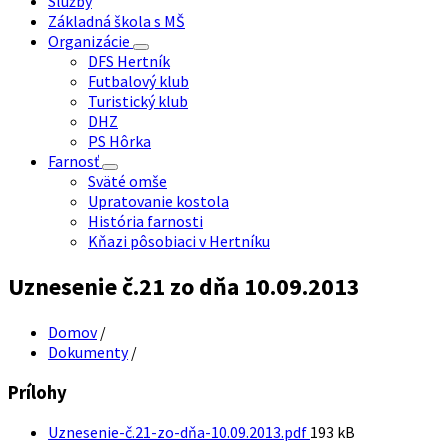
Služby
Základná škola s MŠ
Organizácie
DFS Hertník
Futbalový klub
Turistický klub
DHZ
PS Hôrka
Farnosť
Sväté omše
Upratovanie kostola
História farnosti
Kňazi pôsobiaci v Hertníku
Uznesenie č.21 zo dňa 10.09.2013
Domov
/
Dokumenty
/
Prílohy
Veľkosť
Uznesenie-č.21-zo-dňa-10.09.2013.pdf
193 kB