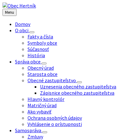
Preskočiť
Preskočiť
Preskočiť
na
na
na
Menu
obsah
ľavý
pätičku
panel
Domov
O obci
Fakty a čísla
Symboly obce
Súčasnosť
História
Správa obce
Obecný úrad
Starosta obce
Obecné zastupiteľstvo
Uznesenia obecného zastupiteľstva
Zápisnice obecného zastupiteľstva
Hlavný kontrolór
Matričný úrad
Ako vybaviť
Ochrana osobných údajov
Vyhlásenie o prístupnosti
Samospráva
Zmluvy