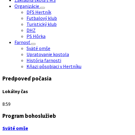
Základná škola s MŠ
Organizácie
DFS Hertník
Futbalový klub
Turistický klub
DHZ
PS Hôrka
Farnosť
Sväté omše
Upratovanie kostola
História farnosti
Kňazi pôsobiaci v Hertníku
Predpoveď počasia
Lokálny čas
8:59
Program bohoslužieb
Sväté omše