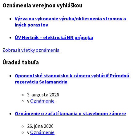
Oznámenia verejnou vyhláškou
Výzva na vykonanie výrubu/okliesnenia stromov a
iných porastov
ÚV Hertník – elektrická NN prípojka
Zobraziť všetky oznámenia
Úradná tabuľa
Oponentské stanovisko k zámeru vyhlásiť Prírodnú
rezerváciu Salamandria
3. augusta 2026
v
Oznámenie
Oznámenie o začatí konania o stavebnom zámere
26. júna 2026
v
Oznámenie