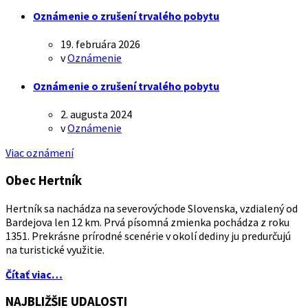
Oznámenie o zrušení trvalého pobytu
19. februára 2026
v
Oznámenie
Oznámenie o zrušení trvalého pobytu
2. augusta 2024
v
Oznámenie
Viac oznámení
Obec Hertník
Hertník sa nachádza na severovýchode Slovenska, vzdialený od
Bardejova len 12 km. Prvá písomná zmienka pochádza z roku
1351. Prekrásne prírodné scenérie v okolí dediny ju predurčujú
na turistické využitie.
Čítať viac…
NAJBLIŽŠIE UDALOSTI