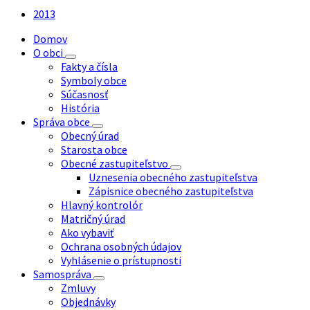
súboru:
2013
Domov
O obci
Fakty a čísla
Symboly obce
Súčasnosť
História
Správa obce
Obecný úrad
Starosta obce
Obecné zastupiteľstvo
Uznesenia obecného zastupiteľstva
Zápisnice obecného zastupiteľstva
Hlavný kontrolór
Matričný úrad
Ako vybaviť
Ochrana osobných údajov
Vyhlásenie o prístupnosti
Samospráva
Zmluvy
Objednávky