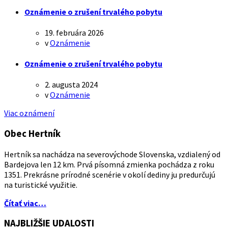
Oznámenie o zrušení trvalého pobytu
19. februára 2026
v
Oznámenie
Oznámenie o zrušení trvalého pobytu
2. augusta 2024
v
Oznámenie
Viac oznámení
Obec Hertník
Hertník sa nachádza na severovýchode Slovenska, vzdialený od
Bardejova len 12 km. Prvá písomná zmienka pochádza z roku
1351. Prekrásne prírodné scenérie v okolí dediny ju predurčujú
na turistické využitie.
Čítať viac…
NAJBLIŽŠIE UDALOSTI