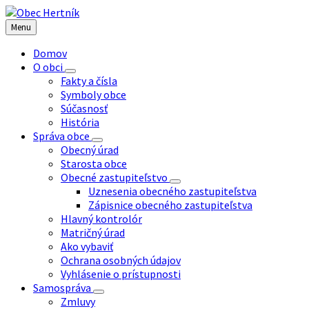
Preskočiť
Preskočiť
Preskočiť
na
na
na
Menu
obsah
ľavý
pätičku
panel
Domov
O obci
Fakty a čísla
Symboly obce
Súčasnosť
História
Správa obce
Obecný úrad
Starosta obce
Obecné zastupiteľstvo
Uznesenia obecného zastupiteľstva
Zápisnice obecného zastupiteľstva
Hlavný kontrolór
Matričný úrad
Ako vybaviť
Ochrana osobných údajov
Vyhlásenie o prístupnosti
Samospráva
Zmluvy