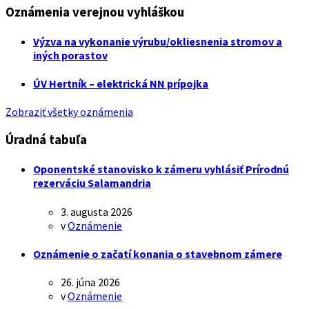
Oznámenia verejnou vyhláškou
Výzva na vykonanie výrubu/okliesnenia stromov a
iných porastov
ÚV Hertník – elektrická NN prípojka
Zobraziť všetky oznámenia
Úradná tabuľa
Oponentské stanovisko k zámeru vyhlásiť Prírodnú
rezerváciu Salamandria
3. augusta 2026
v
Oznámenie
Oznámenie o začatí konania o stavebnom zámere
26. júna 2026
v
Oznámenie