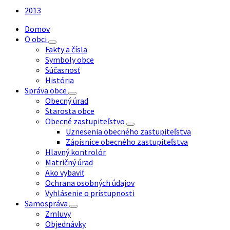
súboru:
2013
Domov
O obci
Fakty a čísla
Symboly obce
Súčasnosť
História
Správa obce
Obecný úrad
Starosta obce
Obecné zastupiteľstvo
Uznesenia obecného zastupiteľstva
Zápisnice obecného zastupiteľstva
Hlavný kontrolór
Matričný úrad
Ako vybaviť
Ochrana osobných údajov
Vyhlásenie o prístupnosti
Samospráva
Zmluvy
Objednávky