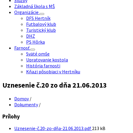
Služby
Základná škola s MŠ
Organizácie
DFS Hertník
Futbalový klub
Turistický klub
DHZ
PS Hôrka
Farnosť
Sväté omše
Upratovanie kostola
História farnosti
Kňazi pôsobiaci v Hertníku
Uznesenie č.20 zo dňa 21.06.2013
Domov
/
Dokumenty
/
Prílohy
Veľkosť
Uznesenie-č.20-zo-dňa-21.06.2013.pdf
213 kB