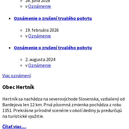
26. júna 2026
v
Oznámenie
Oznámenie o zrušení trvalého pobytu
19. februára 2026
v
Oznámenie
Oznámenie o zrušení trvalého pobytu
2. augusta 2024
v
Oznámenie
Viac oznámení
Obec Hertník
Hertník sa nachádza na severovýchode Slovenska, vzdialený od
Bardejova len 12 km. Prvá písomná zmienka pochádza z roku
1351. Prekrásne prírodné scenérie v okolí dediny ju predurčujú
na turistické využitie.
Čítať viac…