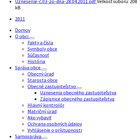
Uznesenie-č.03-zo-dňa-28.04.2011.pdf
Veľkosť súboru:
208
kB
2011
Domov
O obci
Fakty a čísla
Symboly obce
Súčasnosť
História
Správa obce
Obecný úrad
Starosta obce
Obecné zastupiteľstvo
Uznesenia obecného zastupiteľstva
Zápisnice obecného zastupiteľstva
Hlavný kontrolór
Matričný úrad
Ako vybaviť
Ochrana osobných údajov
Vyhlásenie o prístupnosti
Samospráva