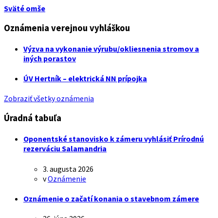
Sväté omše
Oznámenia verejnou vyhláškou
Výzva na vykonanie výrubu/okliesnenia stromov a
iných porastov
ÚV Hertník – elektrická NN prípojka
Zobraziť všetky oznámenia
Úradná tabuľa
Oponentské stanovisko k zámeru vyhlásiť Prírodnú
rezerváciu Salamandria
3. augusta 2026
v
Oznámenie
Oznámenie o začatí konania o stavebnom zámere