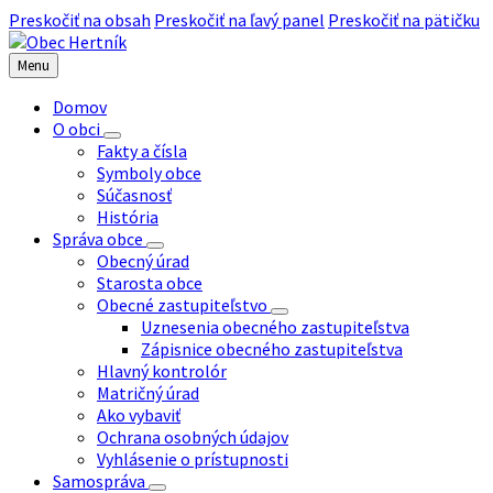
Preskočiť na obsah
Preskočiť na ľavý panel
Preskočiť na pätičku
Menu
Domov
O obci
Fakty a čísla
Symboly obce
Súčasnosť
História
Správa obce
Obecný úrad
Starosta obce
Obecné zastupiteľstvo
Uznesenia obecného zastupiteľstva
Zápisnice obecného zastupiteľstva
Hlavný kontrolór
Matričný úrad
Ako vybaviť
Ochrana osobných údajov
Vyhlásenie o prístupnosti
Samospráva