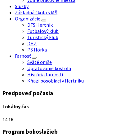
Voľné pracovné miesta
Služby
Základná škola s MŠ
Organizácie
DFS Hertník
Futbalový klub
Turistický klub
DHZ
PS Hôrka
Farnosť
Sväté omše
Upratovanie kostola
História farnosti
Kňazi pôsobiaci v Hertníku
Predpoveď počasia
Lokálny čas
14:16
Program bohoslužieb