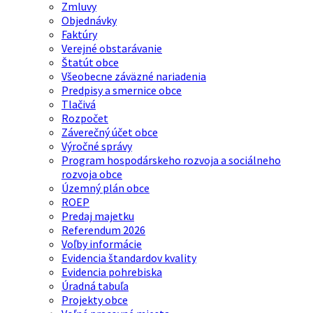
Zmluvy
Objednávky
Faktúry
Verejné obstarávanie
Štatút obce
Všeobecne záväzné nariadenia
Predpisy a smernice obce
Tlačivá
Rozpočet
Záverečný účet obce
Výročné správy
Program hospodárskeho rozvoja a sociálneho
rozvoja obce
Územný plán obce
ROEP
Predaj majetku
Referendum 2026
Voľby informácie
Evidencia štandardov kvality
Evidencia pohrebiska
Úradná tabuľa
Projekty obce