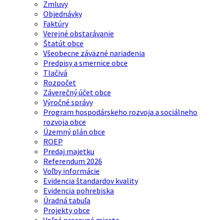
Zmluvy
Objednávky
Faktúry
Verejné obstarávanie
Štatút obce
Všeobecne záväzné nariadenia
Predpisy a smernice obce
Tlačivá
Rozpočet
Záverečný účet obce
Výročné správy
Program hospodárskeho rozvoja a sociálneho
rozvoja obce
Územný plán obce
ROEP
Predaj majetku
Referendum 2026
Voľby informácie
Evidencia štandardov kvality
Evidencia pohrebiska
Úradná tabuľa
Projekty obce