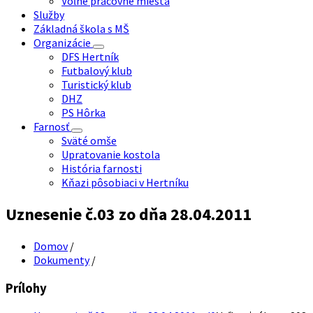
Voľné pracovné miesta
Služby
Základná škola s MŠ
Organizácie
DFS Hertník
Futbalový klub
Turistický klub
DHZ
PS Hôrka
Farnosť
Sväté omše
Upratovanie kostola
História farnosti
Kňazi pôsobiaci v Hertníku
Uznesenie č.03 zo dňa 28.04.2011
Domov
/
Dokumenty
/
Prílohy