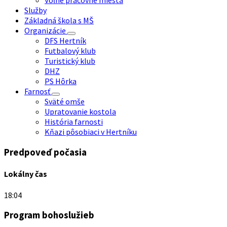
Voľné pracovné miesta
Služby
Základná škola s MŠ
Organizácie
DFS Hertník
Futbalový klub
Turistický klub
DHZ
PS Hôrka
Farnosť
Sväté omše
Upratovanie kostola
História farnosti
Kňazi pôsobiaci v Hertníku
Predpoveď počasia
Lokálny čas
18:04
Program bohoslužieb