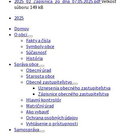
2025_02_Zapisnica_zo_dna_07.05.2025.pdf
Veľkosť
súboru:
149 kB
2025
Domov
O obci
Fakty a čísla
Symboly obce
Súčasnosť
História
Správa obce
Obecný úrad
Starosta obce
Obecné zastupiteľstvo
Uznesenia obecného zastupiteľstva
Zápisnice obecného zastupiteľstva
Hlavný kontrolór
Matričný úrad
Ako vybaviť
Ochrana osobných údajov
Vyhlásenie o prístupnosti
Samospráva