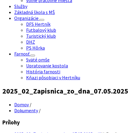
Voľné pracovné miesta
Služby
Základná škola s MŠ
Organizácie
DFS Hertník
Futbalový klub
Turistický klub
DHZ
PS Hôrka
Farnosť
Sväté omše
Upratovanie kostola
História farnosti
Kňazi pôsobiaci v Hertníku
2025_02_Zapisnica_zo_dna_07.05.2025
Domov
/
Dokumenty
/
Prílohy