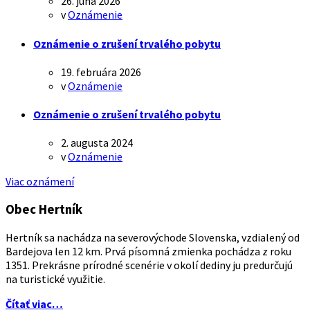
26. júna 2026
v
Oznámenie
Oznámenie o zrušení trvalého pobytu
19. februára 2026
v
Oznámenie
Oznámenie o zrušení trvalého pobytu
2. augusta 2024
v
Oznámenie
Viac oznámení
Obec Hertník
Hertník sa nachádza na severovýchode Slovenska, vzdialený od
Bardejova len 12 km. Prvá písomná zmienka pochádza z roku
1351. Prekrásne prírodné scenérie v okolí dediny ju predurčujú
na turistické využitie.
Čítať viac…