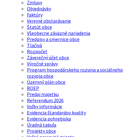
Zmluvy
Objednávky
Faktúry
Verejné obstarávanie
Štatút obce
Všeobecne záväzné nariadenia
Predpisy a smernice obce
Tlačivá
Rozpočet
Záverečný účet obce
Výročné správy
Program hospodárskeho rozvoja a sociálneho
rozvoja obce
Územný plán obce
ROEP
Predaj majetku
Referendum 2026
Voľby informácie
Evidencia štandardov kvality
Evidencia pohrebiska
Úradná tabuľa
Projekty obce