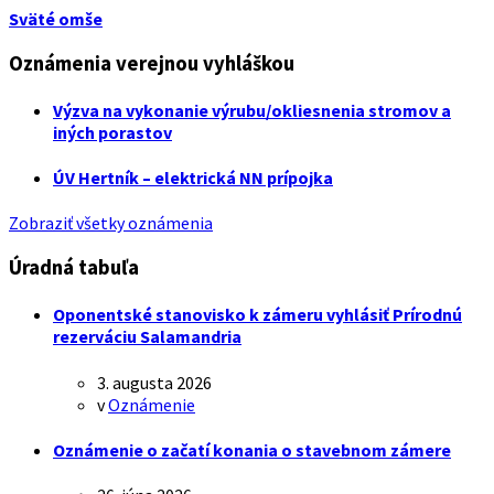
Sväté omše
Oznámenia verejnou vyhláškou
Výzva na vykonanie výrubu/okliesnenia stromov a
iných porastov
ÚV Hertník – elektrická NN prípojka
Zobraziť všetky oznámenia
Úradná tabuľa
Oponentské stanovisko k zámeru vyhlásiť Prírodnú
rezerváciu Salamandria
3. augusta 2026
v
Oznámenie
Oznámenie o začatí konania o stavebnom zámere