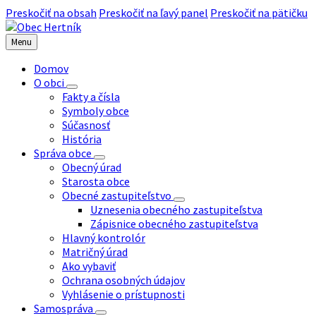
Preskočiť na obsah
Preskočiť na ľavý panel
Preskočiť na pätičku
Menu
Domov
O obci
Fakty a čísla
Symboly obce
Súčasnosť
História
Správa obce
Obecný úrad
Starosta obce
Obecné zastupiteľstvo
Uznesenia obecného zastupiteľstva
Zápisnice obecného zastupiteľstva
Hlavný kontrolór
Matričný úrad
Ako vybaviť
Ochrana osobných údajov
Vyhlásenie o prístupnosti
Samospráva