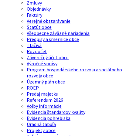
Zmluvy
Objednávky
Faktúry
Verejné obstarávanie
Štatút obce
Všeobecne záväzné nariadenia
Predpisy a smernice obce
Tlačivá
Rozpočet
Záverečný účet obce
Výročné správy
Program hospodárskeho rozvoja a sociálneho
rozvoja obce
Územný plán obce
ROEP
Predaj majetku
Referendum 2026
Voľby informácie
Evidencia štandardov kvality
Evidencia pohrebiska
Úradná tabuľa
Projekty obce