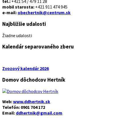
tel.:
+421 54 / 479 11 28
mobil starosta:
+421 911 474 945
e-mail:
obechertnik@centrum.sk
Najbližšie udalosti
Žiadne udalosti
Kalendár separovaného zberu
Zvozový kalendár 2026
Domov dôchodcov Hertník
Web:
www.ddhertnik.sk
Telefón: 0901 704 172
Email:
ddhertnik@gmail.com