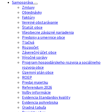
Samospráva
Zmluvy
Objednávky
Faktúry
Verejné obstarávanie
Štatút obce
Všeobecne záväzné nariadenia
Predpisy a smernice obce
Tlačivá
Rozpočet
Záverečný účet obce
Výročné správy
Program hospodárskeho rozvoja a sociálneho
rozvoja obce
Územný plán obce
ROEP
Predaj majetku
Referendum 2026
Voľby informácie
Evidencia štandardov kvality
Evidencia pohrebiska
Úradná tabuľa