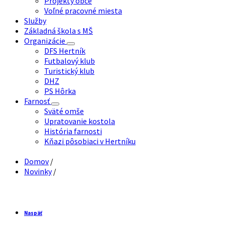
Projekty obce
Voľné pracovné miesta
Služby
Základná škola s MŠ
Organizácie
DFS Hertník
Futbalový klub
Turistický klub
DHZ
PS Hôrka
Farnosť
Sväté omše
Upratovanie kostola
História farnosti
Kňazi pôsobiaci v Hertníku
Domov
/
Novinky
/
Naspäť