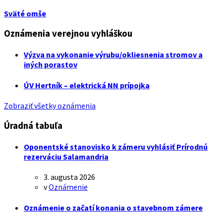
Sväté omše
Oznámenia verejnou vyhláškou
Výzva na vykonanie výrubu/okliesnenia stromov a
iných porastov
ÚV Hertník – elektrická NN prípojka
Zobraziť všetky oznámenia
Úradná tabuľa
Oponentské stanovisko k zámeru vyhlásiť Prírodnú
rezerváciu Salamandria
3. augusta 2026
v
Oznámenie
Oznámenie o začatí konania o stavebnom zámere