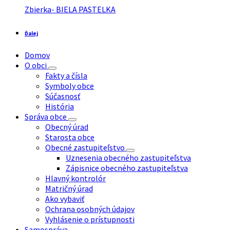
Zbierka- BIELA PASTELKA
Ďalej
Domov
O obci
Fakty a čísla
Symboly obce
Súčasnosť
História
Správa obce
Obecný úrad
Starosta obce
Obecné zastupiteľstvo
Uznesenia obecného zastupiteľstva
Zápisnice obecného zastupiteľstva
Hlavný kontrolór
Matričný úrad
Ako vybaviť
Ochrana osobných údajov
Vyhlásenie o prístupnosti
Samospráva