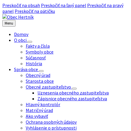
Preskočiť na obsah
Preskočiť na ľavý panel
Preskočiť na pravý
panel
Preskočiť na pätičku
Menu
Domov
O obci
Fakty a čísla
Symboly obce
Súčasnosť
História
Správa obce
Obecný úrad
Starosta obce
Obecné zastupiteľstvo
Uznesenia obecného zastupiteľstva
Zápisnice obecného zastupiteľstva
Hlavný kontrolór
Matričný úrad
Ako vybaviť
Ochrana osobných údajov
Vyhlásenie o prístupnosti