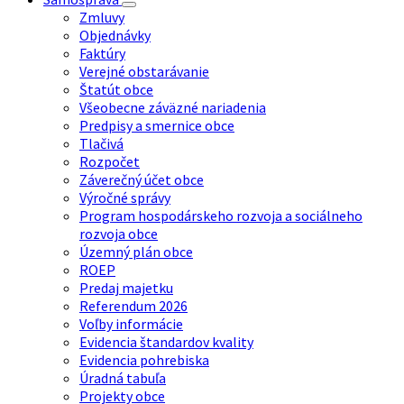
Zmluvy
Objednávky
Faktúry
Verejné obstarávanie
Štatút obce
Všeobecne záväzné nariadenia
Predpisy a smernice obce
Tlačivá
Rozpočet
Záverečný účet obce
Výročné správy
Program hospodárskeho rozvoja a sociálneho
rozvoja obce
Územný plán obce
ROEP
Predaj majetku
Referendum 2026
Voľby informácie
Evidencia štandardov kvality
Evidencia pohrebiska
Úradná tabuľa
Projekty obce