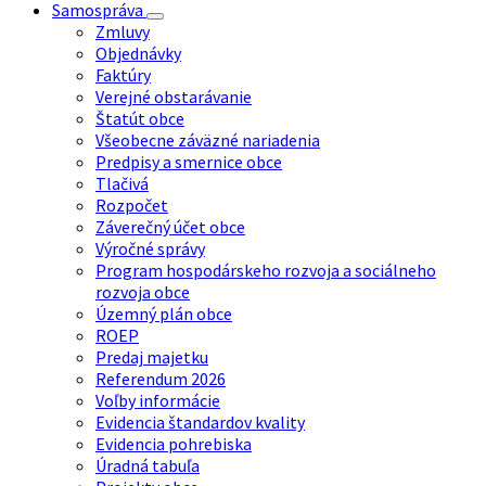
Samospráva
Zmluvy
Objednávky
Faktúry
Verejné obstarávanie
Štatút obce
Všeobecne záväzné nariadenia
Predpisy a smernice obce
Tlačivá
Rozpočet
Záverečný účet obce
Výročné správy
Program hospodárskeho rozvoja a sociálneho
rozvoja obce
Územný plán obce
ROEP
Predaj majetku
Referendum 2026
Voľby informácie
Evidencia štandardov kvality
Evidencia pohrebiska
Úradná tabuľa