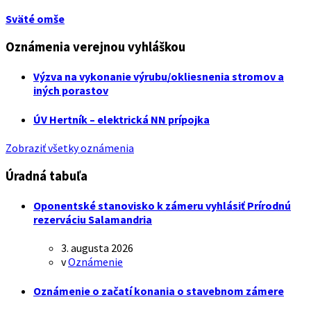
Sväté omše
Oznámenia verejnou vyhláškou
Výzva na vykonanie výrubu/okliesnenia stromov a
iných porastov
ÚV Hertník – elektrická NN prípojka
Zobraziť všetky oznámenia
Úradná tabuľa
Oponentské stanovisko k zámeru vyhlásiť Prírodnú
rezerváciu Salamandria
3. augusta 2026
v
Oznámenie
Oznámenie o začatí konania o stavebnom zámere