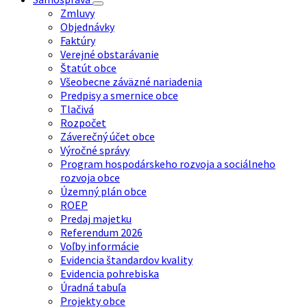
Zmluvy
Objednávky
Faktúry
Verejné obstarávanie
Štatút obce
Všeobecne záväzné nariadenia
Predpisy a smernice obce
Tlačivá
Rozpočet
Záverečný účet obce
Výročné správy
Program hospodárskeho rozvoja a sociálneho
rozvoja obce
Územný plán obce
ROEP
Predaj majetku
Referendum 2026
Voľby informácie
Evidencia štandardov kvality
Evidencia pohrebiska
Úradná tabuľa
Projekty obce