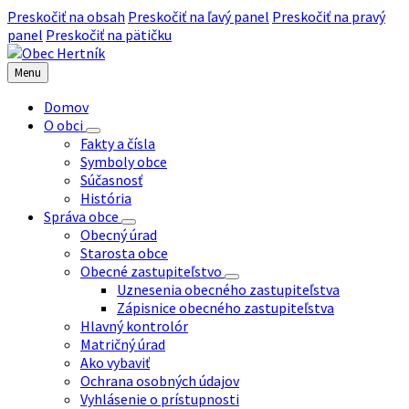
Preskočiť na obsah
Preskočiť na ľavý panel
Preskočiť na pravý
panel
Preskočiť na pätičku
Menu
Domov
O obci
Fakty a čísla
Symboly obce
Súčasnosť
História
Správa obce
Obecný úrad
Starosta obce
Obecné zastupiteľstvo
Uznesenia obecného zastupiteľstva
Zápisnice obecného zastupiteľstva
Hlavný kontrolór
Matričný úrad
Ako vybaviť
Ochrana osobných údajov
Vyhlásenie o prístupnosti