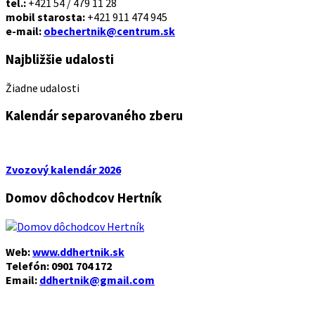
tel.:
+421 54 / 479 11 28
mobil starosta:
+421 911 474 945
e-mail:
obechertnik@centrum.sk
Najbližšie udalosti
Žiadne udalosti
Kalendár separovaného zberu
Zvozový kalendár 2026
Domov dôchodcov Hertník
Web:
www.ddhertnik.sk
Telefón: 0901 704 172
Email:
ddhertnik@gmail.com