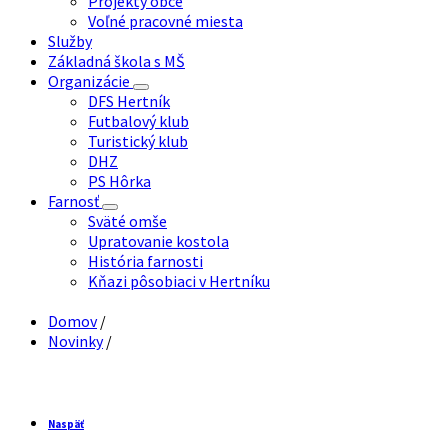
Projekty obce
Voľné pracovné miesta
Služby
Základná škola s MŠ
Organizácie
DFS Hertník
Futbalový klub
Turistický klub
DHZ
PS Hôrka
Farnosť
Sväté omše
Upratovanie kostola
História farnosti
Kňazi pôsobiaci v Hertníku
Domov
/
Novinky
/
Naspäť