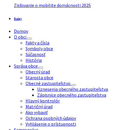
Zisťovanie o mobilite domácnosti 2025
Ďalej
Domov
O obci
Fakty a čísla
Symboly obce
Súčasnosť
História
Správa obce
Obecný úrad
Starosta obce
Obecné zastupiteľstvo
Uznesenia obecného zastupiteľstva
Zápisnice obecného zastupiteľstva
Hlavný kontrolór
Matričný úrad
Ako vybaviť
Ochrana osobných údajov
Vyhlásenie o prístupnosti
Samospráva