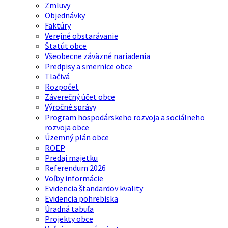
Zmluvy
Objednávky
Faktúry
Verejné obstarávanie
Štatút obce
Všeobecne záväzné nariadenia
Predpisy a smernice obce
Tlačivá
Rozpočet
Záverečný účet obce
Výročné správy
Program hospodárskeho rozvoja a sociálneho
rozvoja obce
Územný plán obce
ROEP
Predaj majetku
Referendum 2026
Voľby informácie
Evidencia štandardov kvality
Evidencia pohrebiska
Úradná tabuľa
Projekty obce