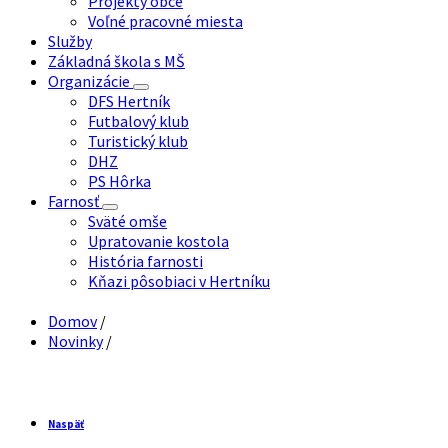
Projekty obce
Voľné pracovné miesta
Služby
Základná škola s MŠ
Organizácie
DFS Hertník
Futbalový klub
Turistický klub
DHZ
PS Hôrka
Farnosť
Sväté omše
Upratovanie kostola
História farnosti
Kňazi pôsobiaci v Hertníku
Domov
/
Novinky
/
Naspäť