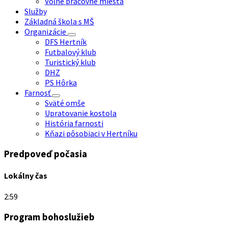
Voľné pracovné miesta
Služby
Základná škola s MŠ
Organizácie
DFS Hertník
Futbalový klub
Turistický klub
DHZ
PS Hôrka
Farnosť
Sväté omše
Upratovanie kostola
História farnosti
Kňazi pôsobiaci v Hertníku
Predpoveď počasia
Lokálny čas
2:59
Program bohoslužieb