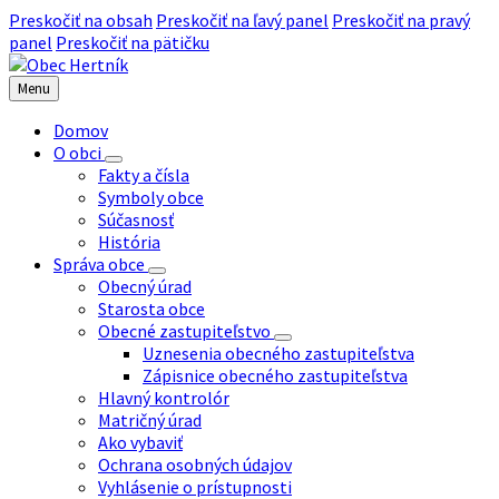
Preskočiť na obsah
Preskočiť na ľavý panel
Preskočiť na pravý
panel
Preskočiť na pätičku
Menu
Domov
O obci
Fakty a čísla
Symboly obce
Súčasnosť
História
Správa obce
Obecný úrad
Starosta obce
Obecné zastupiteľstvo
Uznesenia obecného zastupiteľstva
Zápisnice obecného zastupiteľstva
Hlavný kontrolór
Matričný úrad
Ako vybaviť
Ochrana osobných údajov
Vyhlásenie o prístupnosti