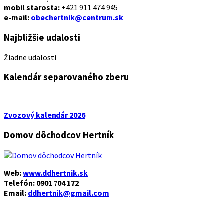
mobil starosta:
+421 911 474 945
e-mail:
obechertnik@centrum.sk
Najbližšie udalosti
Žiadne udalosti
Kalendár separovaného zberu
Zvozový kalendár 2026
Domov dôchodcov Hertník
Web:
www.ddhertnik.sk
Telefón: 0901 704 172
Email:
ddhertnik@gmail.com