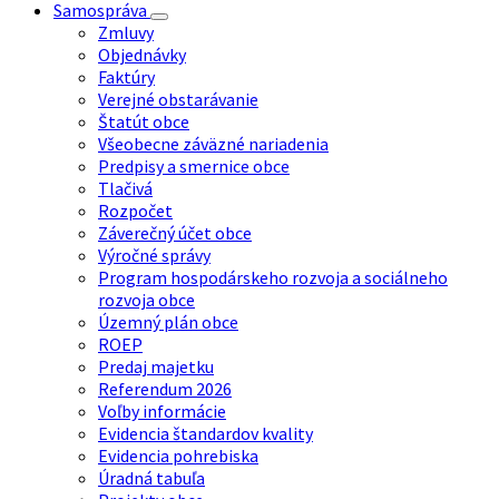
Samospráva
Zmluvy
Objednávky
Faktúry
Verejné obstarávanie
Štatút obce
Všeobecne záväzné nariadenia
Predpisy a smernice obce
Tlačivá
Rozpočet
Záverečný účet obce
Výročné správy
Program hospodárskeho rozvoja a sociálneho
rozvoja obce
Územný plán obce
ROEP
Predaj majetku
Referendum 2026
Voľby informácie
Evidencia štandardov kvality
Evidencia pohrebiska
Úradná tabuľa