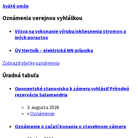
Sväté omše
Oznámenia verejnou vyhláškou
Výzva na vykonanie výrubu/okliesnenia stromov a
iných porastov
ÚV Hertník – elektrická NN prípojka
Zobraziť všetky oznámenia
Úradná tabuľa
Oponentské stanovisko k zámeru vyhlásiť Prírodnú
rezerváciu Salamandria
3. augusta 2026
v
Oznámenie
Oznámenie o začatí konania o stavebnom zámere