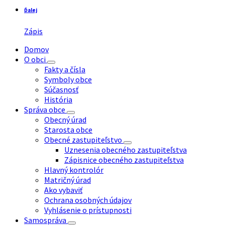
Ďalej
Zápis
Domov
O obci
Fakty a čísla
Symboly obce
Súčasnosť
História
Správa obce
Obecný úrad
Starosta obce
Obecné zastupiteľstvo
Uznesenia obecného zastupiteľstva
Zápisnice obecného zastupiteľstva
Hlavný kontrolór
Matričný úrad
Ako vybaviť
Ochrana osobných údajov
Vyhlásenie o prístupnosti
Samospráva