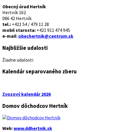
Obecný úrad Hertník
Hertník 162
086 42 Hertník
tel.:
+421 54 / 479 11 28
mobil starosta:
+421 911 474 945
e-mail:
obechertnik@centrum.sk
Najbližšie udalosti
Žiadne udalosti
Kalendár separovaného zberu
Zvozový kalendár 2026
Domov dôchodcov Hertník
Web:
www.ddhertnik.sk