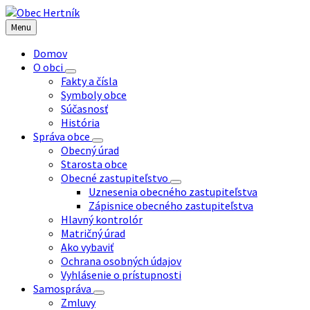
Preskočiť
Preskočiť
Preskočiť
Preskočiť
na
na
na
na
Menu
obsah
ľavý
pravý
pätičku
panel
panel
Domov
O obci
Fakty a čísla
Symboly obce
Súčasnosť
História
Správa obce
Obecný úrad
Starosta obce
Obecné zastupiteľstvo
Uznesenia obecného zastupiteľstva
Zápisnice obecného zastupiteľstva
Hlavný kontrolór
Matričný úrad
Ako vybaviť
Ochrana osobných údajov
Vyhlásenie o prístupnosti
Samospráva
Zmluvy