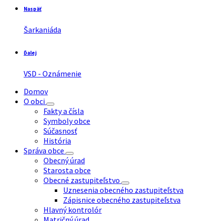
Naspäť
Šarkaniáda
Ďalej
VSD - Oznámenie
Domov
O obci
Fakty a čísla
Symboly obce
Súčasnosť
História
Správa obce
Obecný úrad
Starosta obce
Obecné zastupiteľstvo
Uznesenia obecného zastupiteľstva
Zápisnice obecného zastupiteľstva
Hlavný kontrolór
Matričný úrad