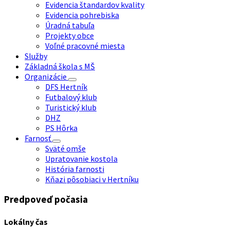
Evidencia štandardov kvality
Evidencia pohrebiska
Úradná tabuľa
Projekty obce
Voľné pracovné miesta
Služby
Základná škola s MŠ
Organizácie
DFS Hertník
Futbalový klub
Turistický klub
DHZ
PS Hôrka
Farnosť
Sväté omše
Upratovanie kostola
História farnosti
Kňazi pôsobiaci v Hertníku
Predpoveď počasia
Lokálny čas