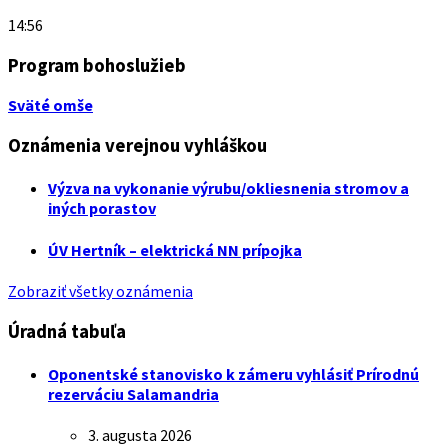
14:56
Program bohoslužieb
Sväté omše
Oznámenia verejnou vyhláškou
Výzva na vykonanie výrubu/okliesnenia stromov a
iných porastov
ÚV Hertník – elektrická NN prípojka
Zobraziť všetky oznámenia
Úradná tabuľa
Oponentské stanovisko k zámeru vyhlásiť Prírodnú
rezerváciu Salamandria
3. augusta 2026