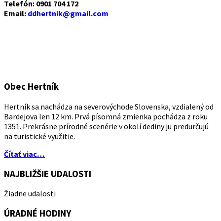
Telefón: 0901 704 172
Email:
ddhertnik@gmail.com
Obec Hertník
Hertník sa nachádza na severovýchode Slovenska, vzdialený od
Bardejova len 12 km. Prvá písomná zmienka pochádza z roku
1351. Prekrásne prírodné scenérie v okolí dediny ju predurčujú
na turistické využitie.
Čítať viac…
NAJBLIŽŠIE UDALOSTI
Žiadne udalosti
ÚRADNÉ HODINY