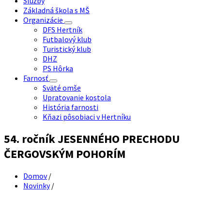
Služby
Základná škola s MŠ
Organizácie
DFS Hertník
Futbalový klub
Turistický klub
DHZ
PS Hôrka
Farnosť
Sväté omše
Upratovanie kostola
História farnosti
Kňazi pôsobiaci v Hertníku
54. ročník JESENNÉHO PRECHODU
ČERGOVSKÝM POHORÍM
Domov
/
Novinky
/