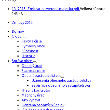
13_2015_Zmluva-o-zverení-majetku.pdf
Veľkosť súboru:
143 kB
Zmluvy 2015
Domov
O obci
Fakty a čísla
Symboly obce
Súčasnosť
História
Správa obce
Obecný úrad
Starosta obce
Obecné zastupiteľstvo
Uznesenia obecného zastupiteľstva
Zápisnice obecného zastupiteľstva
Hlavný kontrolór
Matričný úrad
Ako vybaviť
Ochrana osobných údajov
Vyhlásenie o prístupnosti