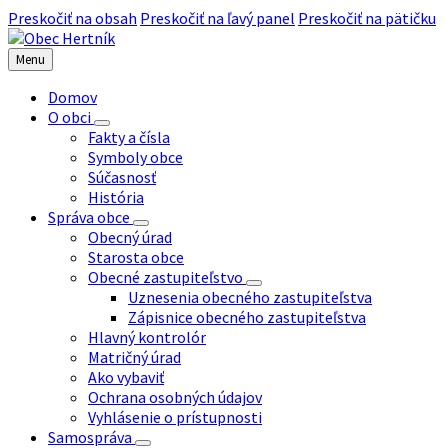
Preskočiť na obsah
Preskočiť na ľavý panel
Preskočiť na pätičku
Menu
Domov
O obci
Fakty a čísla
Symboly obce
Súčasnosť
História
Správa obce
Obecný úrad
Starosta obce
Obecné zastupiteľstvo
Uznesenia obecného zastupiteľstva
Zápisnice obecného zastupiteľstva
Hlavný kontrolór
Matričný úrad
Ako vybaviť
Ochrana osobných údajov
Vyhlásenie o prístupnosti
Samospráva