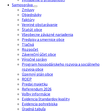
Samospráva
Zmluvy
Objednávky
Faktúry
Verejné obstarávanie
Štatút obce
Všeobecne záväzné nariadenia
Predpisy a smernice obce
Tlačivá
Rozpočet
Záverečný účet obce
Výročné správy
Program hospodárskeho rozvoja a sociálneho
rozvoja obce
Územný plán obce
ROEP
Predaj majetku
Referendum 2026
Voľby informácie
Evidencia štandardov kvality
Evidencia pohrebiska
Úradná tabuľa