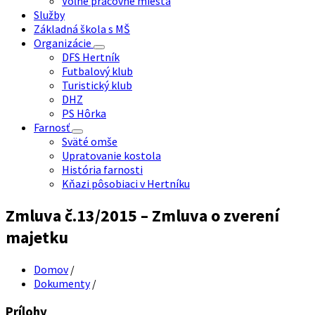
Voľné pracovné miesta
Služby
Základná škola s MŠ
Organizácie
DFS Hertník
Futbalový klub
Turistický klub
DHZ
PS Hôrka
Farnosť
Sväté omše
Upratovanie kostola
História farnosti
Kňazi pôsobiaci v Hertníku
Zmluva č.13/2015 – Zmluva o zverení
majetku
Domov
/
Dokumenty
/
Prílohy