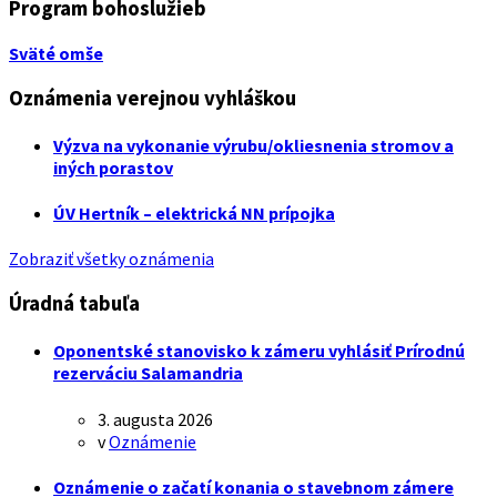
Program bohoslužieb
Sväté omše
Oznámenia verejnou vyhláškou
Výzva na vykonanie výrubu/okliesnenia stromov a
iných porastov
ÚV Hertník – elektrická NN prípojka
Zobraziť všetky oznámenia
Úradná tabuľa
Oponentské stanovisko k zámeru vyhlásiť Prírodnú
rezerváciu Salamandria
3. augusta 2026
v
Oznámenie
Oznámenie o začatí konania o stavebnom zámere