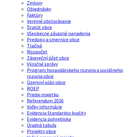
Zmluvy
Objednávky
Faktúry
Verejné obstarávanie
Štatút obce
Všeobecne záväzné nariadenia
Predpisy a smernice obce
Tlačivá
Rozpočet
Záverečný účet obce
Výročné správy
Program hospodárskeho rozvoja a sociálneho
rozvoja obce
Územný plán obce
ROEP
Predaj majetku
Referendum 2026
Voľby informácie
Evidencia štandardov kvality
Evidencia pohrebiska
Úradná tabuľa
Projekty obce