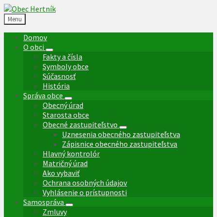
Preskočiť
Preskočiť
Preskočiť
na
na
na
Menu
obsah
ľavý
pätičku
panel
Domov
O obci
Fakty a čísla
Symboly obce
Súčasnosť
História
Správa obce
Obecný úrad
Starosta obce
Obecné zastupiteľstvo
Uznesenia obecného zastupiteľstva
Zápisnice obecného zastupiteľstva
Hlavný kontrolór
Matričný úrad
Ako vybaviť
Ochrana osobných údajov
Vyhlásenie o prístupnosti
Samospráva
Zmluvy