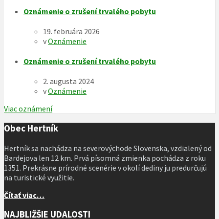
Oznámenie o zrušení trvalého pobytu
19. februára 2026
v
Oznámenie
Oznámenie o zrušení trvalého pobytu
2. augusta 2024
v
Oznámenie
Viac oznámení
Obec Hertník
Hertník sa nachádza na severovýchode Slovenska, vzdialený od
Bardejova len 12 km. Prvá písomná zmienka pochádza z roku
1351. Prekrásne prírodné scenérie v okolí dediny ju predurčujú
na turistické využitie.
Čítať viac…
NAJBLIŽŠIE UDALOSTI