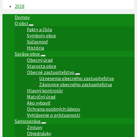
súboru:
2018
Domov
O obci
Fakty a čísla
Symboly obce
Súčasnosť
História
Správa obce
Obecný úrad
Starosta obce
Obecné zastupiteľstvo
Uznesenia obecného zastupiteľstva
Zápisnice obecného zastupiteľstva
Hlavný kontrolór
Matričný úrad
Ako vybaviť
Ochrana osobných údajov
Vyhlásenie o prístupnosti
Samospráva
Zmluvy
Objednávky