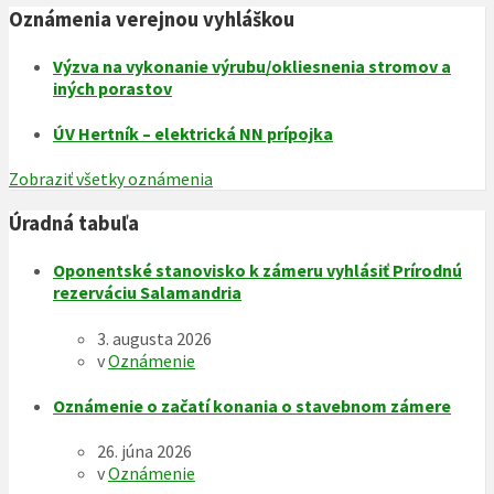
Oznámenia verejnou vyhláškou
Výzva na vykonanie výrubu/okliesnenia stromov a
iných porastov
ÚV Hertník – elektrická NN prípojka
Zobraziť všetky oznámenia
Úradná tabuľa
Oponentské stanovisko k zámeru vyhlásiť Prírodnú
rezerváciu Salamandria
3. augusta 2026
v
Oznámenie
Oznámenie o začatí konania o stavebnom zámere
26. júna 2026
v
Oznámenie