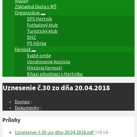
Služby
Základná škola s MŠ
Organizácie
DFS Hertník
Futbalový klub
Turistický klub
DHZ
PS Hôrka
Farnosť
Sväté omše
Upratovanie kostola
História farnosti
Kňazi pôsobiaci v Hertníku
Uznesenie č.30 zo dňa 20.04.2018
Domov
/
Dokumenty
/
Prílohy
Veľkosť
Uznesenie-č.30-zo-dňa-20.04.2018.pdf
158 kB