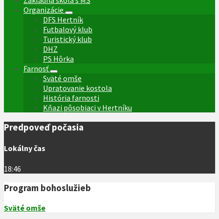
Základná škola s MŠ
Organizácie
DFS Hertník
Futbalový klub
Turistický klub
DHZ
PS Hôrka
Farnosť
Sväté omše
Upratovanie kostola
História farnosti
Kňazi pôsobiaci v Hertníku
Predpoveď počasia
Lokálny čas
18:46
Program bohoslužieb
Sväté omše