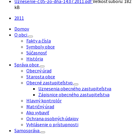
Uznesenie-č.05-zo-dňa-14.07.2011.pdf
Veľkosť súboru:
182
kB
2011
Domov
O obci
Fakty a čísla
Symboly obce
Súčasnosť
História
Správa obce
Obecný úrad
Starosta obce
Obecné zastupiteľstvo
Uznesenia obecného zastupiteľstva
Zápisnice obecného zastupiteľstva
Hlavný kontrolór
Matričný úrad
Ako vybaviť
Ochrana osobných údajov
Vyhlásenie o prístupnosti
Samospráva