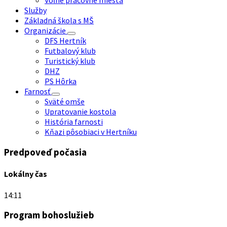
Voľné pracovné miesta
Služby
Základná škola s MŠ
Organizácie
DFS Hertník
Futbalový klub
Turistický klub
DHZ
PS Hôrka
Farnosť
Sväté omše
Upratovanie kostola
História farnosti
Kňazi pôsobiaci v Hertníku
Predpoveď počasia
Lokálny čas
14:11
Program bohoslužieb