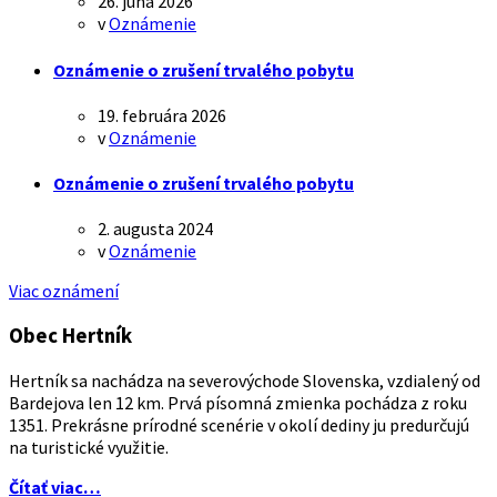
26. júna 2026
v
Oznámenie
Oznámenie o zrušení trvalého pobytu
19. februára 2026
v
Oznámenie
Oznámenie o zrušení trvalého pobytu
2. augusta 2024
v
Oznámenie
Viac oznámení
Obec Hertník
Hertník sa nachádza na severovýchode Slovenska, vzdialený od
Bardejova len 12 km. Prvá písomná zmienka pochádza z roku
1351. Prekrásne prírodné scenérie v okolí dediny ju predurčujú
na turistické využitie.
Čítať viac…