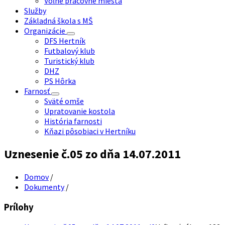
Voľné pracovné miesta
Služby
Základná škola s MŠ
Organizácie
DFS Hertník
Futbalový klub
Turistický klub
DHZ
PS Hôrka
Farnosť
Sväté omše
Upratovanie kostola
História farnosti
Kňazi pôsobiaci v Hertníku
Uznesenie č.05 zo dňa 14.07.2011
Domov
/
Dokumenty
/
Prílohy