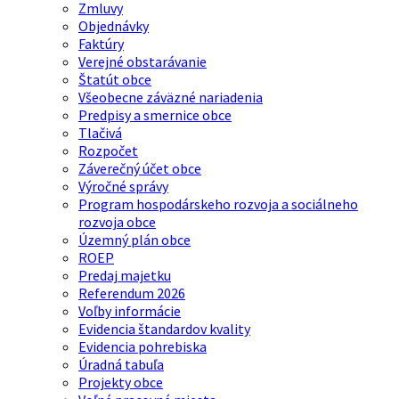
Zmluvy
Objednávky
Faktúry
Verejné obstarávanie
Štatút obce
Všeobecne záväzné nariadenia
Predpisy a smernice obce
Tlačivá
Rozpočet
Záverečný účet obce
Výročné správy
Program hospodárskeho rozvoja a sociálneho
rozvoja obce
Územný plán obce
ROEP
Predaj majetku
Referendum 2026
Voľby informácie
Evidencia štandardov kvality
Evidencia pohrebiska
Úradná tabuľa
Projekty obce