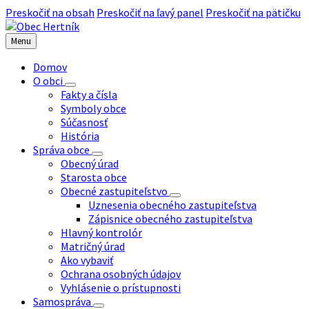
Preskočiť na obsah
Preskočiť na ľavý panel
Preskočiť na pätičku
Menu
Domov
O obci
Fakty a čísla
Symboly obce
Súčasnosť
História
Správa obce
Obecný úrad
Starosta obce
Obecné zastupiteľstvo
Uznesenia obecného zastupiteľstva
Zápisnice obecného zastupiteľstva
Hlavný kontrolór
Matričný úrad
Ako vybaviť
Ochrana osobných údajov
Vyhlásenie o prístupnosti
Samospráva