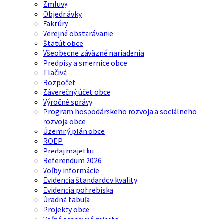
Zmluvy
Objednávky
Faktúry
Verejné obstarávanie
Štatút obce
Všeobecne záväzné nariadenia
Predpisy a smernice obce
Tlačivá
Rozpočet
Záverečný účet obce
Výročné správy
Program hospodárskeho rozvoja a sociálneho
rozvoja obce
Územný plán obce
ROEP
Predaj majetku
Referendum 2026
Voľby informácie
Evidencia štandardov kvality
Evidencia pohrebiska
Úradná tabuľa
Projekty obce