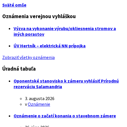
Sväté omše
Oznámenia verejnou vyhláškou
Výzva na vykonanie výrubu/okliesnenia stromov a
iných porastov
ÚV Hertník – elektrická NN prípojka
Zobraziť všetky oznámenia
Úradná tabuľa
Oponentské stanovisko k zámeru vyhlásiť Prírodnú
rezerváciu Salamandria
3. augusta 2026
v
Oznámenie
Oznámenie o začatí konania o stavebnom zámere